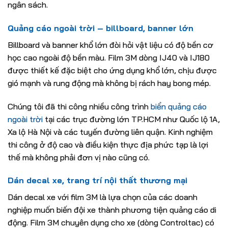
ngân sách.
Quảng cáo ngoài trời – billboard, banner lớn
Billboard và banner khổ lớn đòi hỏi vật liệu có độ bền cơ
học cao ngoài độ bền màu. Film 3M dòng IJ40 và IJ180
được thiết kế đặc biệt cho ứng dụng khổ lớn, chịu được
gió mạnh và rung động mà không bị rách hay bong mép.
Chúng tôi đã thi công nhiều công trình
biển quảng cáo
ngoài trời
tại các trục đường lớn TP.HCM như Quốc lộ 1A,
Xa lộ Hà Nội và các tuyến đường liên quận. Kinh nghiệm
thi công ở độ cao và điều kiện thực địa phức tạp là lợi
thế mà không phải đơn vị nào cũng có.
Dán decal xe, trang trí nội thất thương mại
Dán decal xe với film 3M là lựa chọn của các doanh
nghiệp muốn biến đội xe thành phương tiện quảng cáo di
động. Film 3M chuyên dụng cho xe (dòng Controltac) có