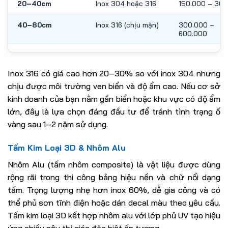
20–40cm
Inox 304 hoặc 316
150.000 – 30
40–80cm
Inox 316 (chịu mặn)
300.000 –
600.000
Inox 316 có giá cao hơn 20–30% so với inox 304 nhưng
chịu được môi trường ven biển và độ ẩm cao. Nếu cơ sở
kinh doanh của bạn nằm gần biển hoặc khu vực có độ ẩm
lớn, đây là lựa chọn đáng đầu tư để tránh tình trạng ố
vàng sau 1–2 năm sử dụng.
Tấm Kim Loại 3D & Nhôm Alu
Nhôm Alu (tấm nhôm composite) là vật liệu được dùng
rộng rãi trong thi công bảng hiệu nền và chữ nổi dạng
tấm. Trọng lượng nhẹ hơn inox 60%, dễ gia công và có
thể phủ sơn tĩnh điện hoặc dán decal màu theo yêu cầu.
Tấm kim loại 3D kết hợp nhôm alu với lớp phủ UV tạo hiệu
ứng chiều sâu thị giác đặc biệt ấn tượng.