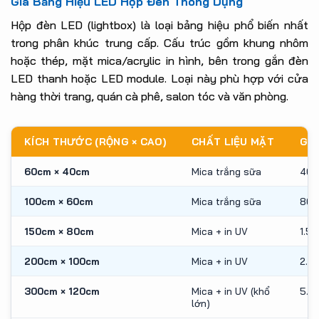
Giá Bảng Hiệu LED Hộp Đèn Thông Dụng
Hộp đèn LED (lightbox) là loại bảng hiệu phổ biến nhất
trong phân khúc trung cấp. Cấu trúc gồm khung nhôm
hoặc thép, mặt mica/acrylic in hình, bên trong gắn đèn
LED thanh hoặc LED module. Loại này phù hợp với cửa
hàng thời trang, quán cà phê, salon tóc và văn phòng.
KÍCH THƯỚC (RỘNG × CAO)
CHẤT LIỆU MẶT
GIÁ
60cm × 40cm
Mica trắng sữa
400
100cm × 60cm
Mica trắng sữa
800
150cm × 80cm
Mica + in UV
1.5
200cm × 100cm
Mica + in UV
2.8
300cm × 120cm
Mica + in UV (khổ
5.0
lớn)