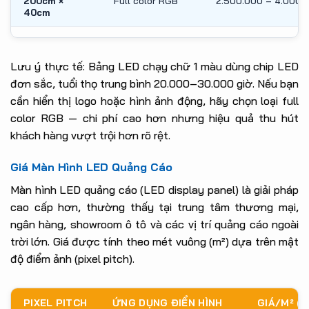
200cm ×
Full color RGB
2.500.000 – 4.000.
40cm
Lưu ý thực tế: Bảng LED chạy chữ 1 màu dùng chip LED
đơn sắc, tuổi thọ trung bình 20.000–30.000 giờ. Nếu bạn
cần hiển thị logo hoặc hình ảnh động, hãy chọn loại full
color RGB — chi phí cao hơn nhưng hiệu quả thu hút
khách hàng vượt trội hơn rõ rệt.
Giá Màn Hình LED Quảng Cáo
Màn hình LED quảng cáo (LED display panel) là giải pháp
cao cấp hơn, thường thấy tại trung tâm thương mại,
ngân hàng, showroom ô tô và các vị trí quảng cáo ngoài
trời lớn. Giá được tính theo mét vuông (m²) dựa trên mật
độ điểm ảnh (pixel pitch).
PIXEL PITCH
ỨNG DỤNG ĐIỂN HÌNH
GIÁ/M² (V