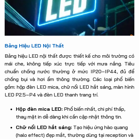
Bảng Hiệu LED Nội Thất
Bảng hiệu LED nội thất được thiết kế cho môi trường có
mái che, không tiếp xúc trực tiếp với mưa nắng. Tiêu
chuẩn chống nước thường ở mức IP20–IP44, đủ để
chống bụi và hơi ẩm thông thường. Các loại phổ biến
gồm: hộp đèn LED mica, chữ nổi LED hắt sáng, màn hình
LED P2.5–P4 và đèn LED thanh trang trí.
Hộp đèn mica LED:
Phổ biến nhất, chi phí thấp,
thay mặt in dễ dàng khi cần cập nhật thông tin.
Chữ nổi LED hắt sáng:
Tạo hiệu ứng hào quang
(halo effect) đẹp mắt, thường dùng tại reception và