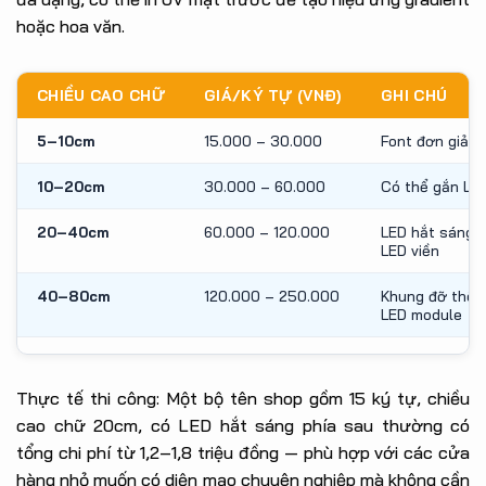
hoặc hoa văn.
CHIỀU CAO CHỮ
GIÁ/KÝ TỰ (VNĐ)
GHI CHÚ
5–10cm
15.000 – 30.000
Font đơn giản, 
10–20cm
30.000 – 60.000
Có thể gắn LE
20–40cm
60.000 – 120.000
LED hắt sáng 
LED viền
40–80cm
120.000 – 250.000
Khung đỡ thêm
LED module
Thực tế thi công: Một bộ tên shop gồm 15 ký tự, chiều
cao chữ 20cm, có LED hắt sáng phía sau thường có
tổng chi phí từ 1,2–1,8 triệu đồng — phù hợp với các cửa
hàng nhỏ muốn có diện mạo chuyên nghiệp mà không cần