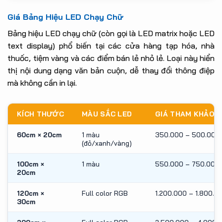
Giá Bảng Hiệu LED Chạy Chữ
Bảng hiệu LED chạy chữ (còn gọi là LED matrix hoặc LED
text display) phổ biến tại các cửa hàng tạp hóa, nhà
thuốc, tiệm vàng và các điểm bán lẻ nhỏ lẻ. Loại này hiển
thị nội dung dạng văn bản cuộn, dễ thay đổi thông điệp
mà không cần in lại.
KÍCH THƯỚC
MÀU SẮC LED
GIÁ THAM KHẢO (
60cm × 20cm
1 màu
350.000 – 500.000
(đỏ/xanh/vàng)
100cm ×
1 màu
550.000 – 750.000
20cm
120cm ×
Full color RGB
1.200.000 – 1.800.0
30cm