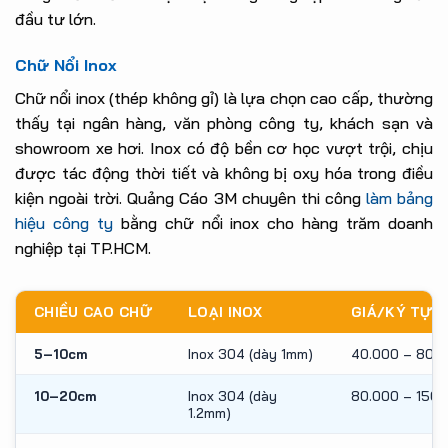
đầu tư lớn.
Chữ Nổi Inox
Chữ nổi inox (thép không gỉ) là lựa chọn cao cấp, thường
thấy tại ngân hàng, văn phòng công ty, khách sạn và
showroom xe hơi. Inox có độ bền cơ học vượt trội, chịu
được tác động thời tiết và không bị oxy hóa trong điều
kiện ngoài trời. Quảng Cáo 3M chuyên thi công
làm bảng
hiệu công ty
bằng chữ nổi inox cho hàng trăm doanh
nghiệp tại TP.HCM.
CHIỀU CAO CHỮ
LOẠI INOX
GIÁ/KÝ TỰ (
5–10cm
Inox 304 (dày 1mm)
40.000 – 80.
10–20cm
Inox 304 (dày
80.000 – 150.
1.2mm)