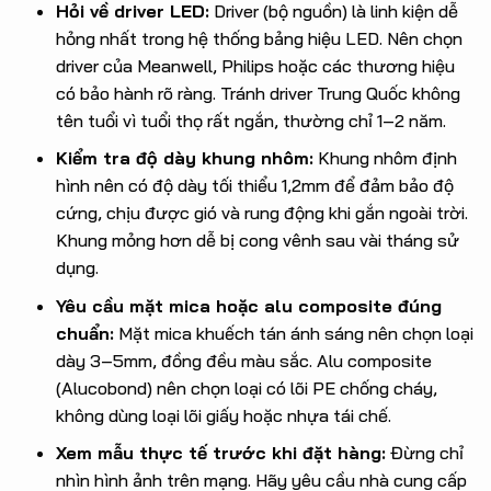
Hỏi về driver LED:
Driver (bộ nguồn) là linh kiện dễ
hỏng nhất trong hệ thống bảng hiệu LED. Nên chọn
driver của Meanwell, Philips hoặc các thương hiệu
có bảo hành rõ ràng. Tránh driver Trung Quốc không
tên tuổi vì tuổi thọ rất ngắn, thường chỉ 1–2 năm.
Kiểm tra độ dày khung nhôm:
Khung nhôm định
hình nên có độ dày tối thiểu 1,2mm để đảm bảo độ
cứng, chịu được gió và rung động khi gắn ngoài trời.
Khung mỏng hơn dễ bị cong vênh sau vài tháng sử
dụng.
Yêu cầu mặt mica hoặc alu composite đúng
chuẩn:
Mặt mica khuếch tán ánh sáng nên chọn loại
dày 3–5mm, đồng đều màu sắc. Alu composite
(Alucobond) nên chọn loại có lõi PE chống cháy,
không dùng loại lõi giấy hoặc nhựa tái chế.
Xem mẫu thực tế trước khi đặt hàng:
Đừng chỉ
nhìn hình ảnh trên mạng. Hãy yêu cầu nhà cung cấp