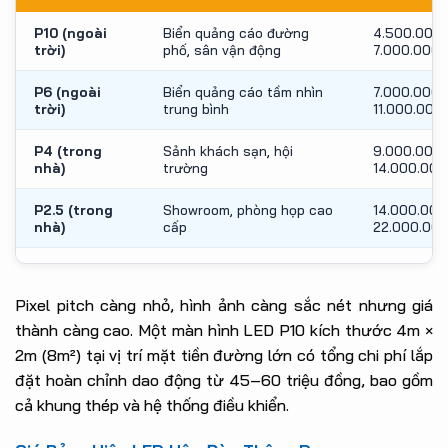
P10 (ngoài
Biển quảng cáo đường
4.500.000 
trời)
phố, sân vận động
7.000.000
P6 (ngoài
Biển quảng cáo tầm nhìn
7.000.000 
trời)
trung bình
11.000.000
P4 (trong
Sảnh khách sạn, hội
9.000.000 
nhà)
trường
14.000.000
P2.5 (trong
Showroom, phòng họp cao
14.000.000
nhà)
cấp
22.000.00
Pixel pitch càng nhỏ, hình ảnh càng sắc nét nhưng giá
thành càng cao. Một màn hình LED P10 kích thước 4m ×
2m (8m²) tại vị trí mặt tiền đường lớn có tổng chi phí lắp
đặt hoàn chỉnh dao động từ 45–60 triệu đồng, bao gồm
cả khung thép và hệ thống điều khiển.