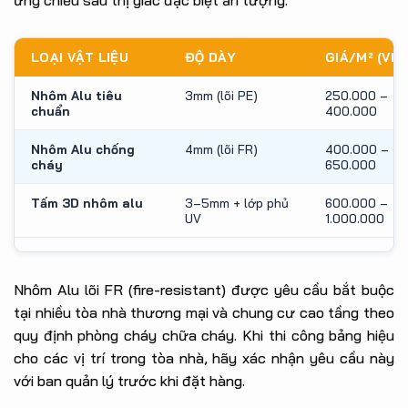
LOẠI VẬT LIỆU
ĐỘ DÀY
GIÁ/M² (VNĐ
Nhôm Alu tiêu
3mm (lõi PE)
250.000 –
chuẩn
400.000
Nhôm Alu chống
4mm (lõi FR)
400.000 –
cháy
650.000
Tấm 3D nhôm alu
3–5mm + lớp phủ
600.000 –
UV
1.000.000
Nhôm Alu lõi FR (fire-resistant) được yêu cầu bắt buộc
tại nhiều tòa nhà thương mại và chung cư cao tầng theo
quy định phòng cháy chữa cháy. Khi thi công bảng hiệu
cho các vị trí trong tòa nhà, hãy xác nhận yêu cầu này
với ban quản lý trước khi đặt hàng.