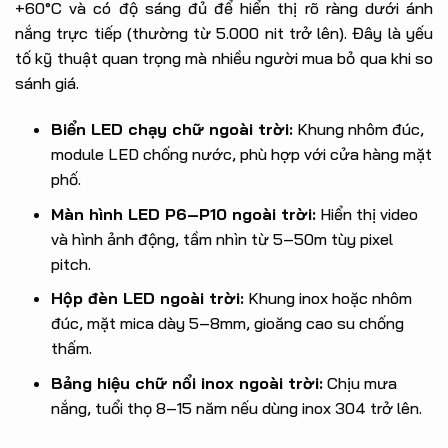
+60°C và có độ sáng đủ để hiển thị rõ ràng dưới ánh
nắng trực tiếp (thường từ 5.000 nit trở lên). Đây là yếu
tố kỹ thuật quan trọng mà nhiều người mua bỏ qua khi so
sánh giá.
Biển LED chạy chữ ngoài trời:
Khung nhôm đúc,
module LED chống nước, phù hợp với cửa hàng mặt
phố.
Màn hình LED P6–P10 ngoài trời:
Hiển thị video
và hình ảnh động, tầm nhìn từ 5–50m tùy pixel
pitch.
Hộp đèn LED ngoài trời:
Khung inox hoặc nhôm
đúc, mặt mica dày 5–8mm, gioăng cao su chống
thấm.
Bảng hiệu chữ nổi inox ngoài trời:
Chịu mưa
nắng, tuổi thọ 8–15 năm nếu dùng inox 304 trở lên.