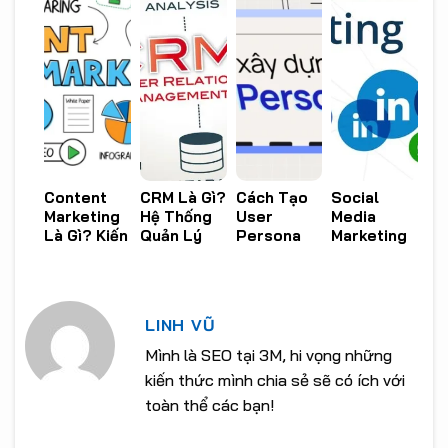
Content
CRM Là Gì?
Cách Tạo
Social
Marketing
Hệ Thống
User
Media
Là Gì? Kiến
Quản Lý
Persona
Marketing
Thức Tổng
Khách
Trong UX
Là Gì?
Quan Bạn
Hàng
Design
Hướng Dẫn
Cần Biết
Thông
Hiệu Quả
Triển Khai
Minh
Nhất 2025
Hiệu Quả
LINH VŨ
2025
Mình là SEO tại 3M, hi vọng những
kiến thức mình chia sẻ sẽ có ích với
toàn thể các bạn!