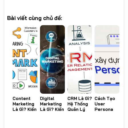
Bài viết cùng chủ đề:
Content
Digital
CRM Là Gì?
Cách Tạo
Marketing
Marketing
Hệ Thống
User
Là Gì? Kiến
Là Gì? Kiến
Quản Lý
Persona
Thức Tổng
Thức Tổng
Khách
Trong UX
Quan Bạn
Quan Cho
Hàng
Design
Cần Biết
Người Mới
Thông
Hiệu Quả